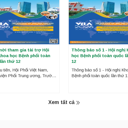
ời tham gia tài trợ Hội
Thông báo số 1 - Hội nghị
khoa học Bệnh phổi toàn
học Bệnh phổi toàn quốc l
lần thứ 12
12
u tiên, Hội Phổi Việt Nam,
Thông báo số 1 - Hội nghị Kh
viện Phổi Trung ương, Trường
Bệnh phổi toàn quốc lần thứ 1
, Đại học Phenikaa trân
Phổi Việt Nam, Bệnh viện Phổ
thông báo tổ chức Hội nghị
Trung ương, Trường Y Dược,
ọc Bệnh phổi toàn quốc lần
học Phenikaa trân trọng thông
 (VILA 2026),
tổ chức Hội nghị Khoa học B
Xem tất cả
phổi toàn quốc lần thứ 12 (VI
2026).