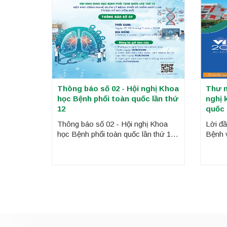
Thông báo số 02 - Hội nghị Khoa
Thư m
học Bệnh phổi toàn quốc lần thứ
nghị 
12
quốc 
Thông báo số 02 - Hội nghị Khoa
Lời đầ
học Bệnh phổi toàn quốc lần thứ 12,
Bệnh 
chủ đề: ĐỘT PHÁ CÔNG NGHỆ
Y Dược
QUẢN LÝ BỆNH PHỔI VÀ KIỂM
trọng 
SOÁT LAO TRONG KỶ NGUYÊN
Khoa h
MỚI.
thứ 12