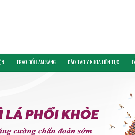
IỆN
TRAO ĐỔI LÂM SÀNG
ĐÀO TẠO Y KHOA LIÊN TỤC
T