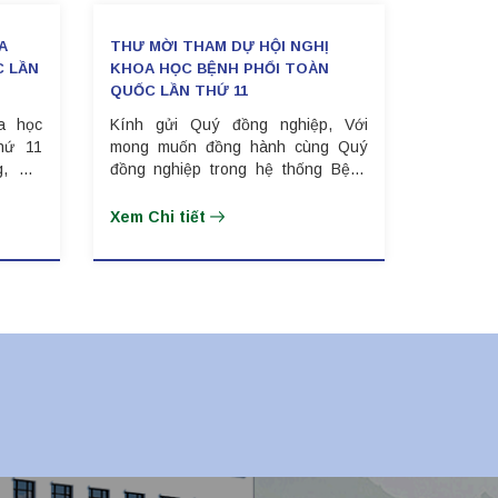
A
THƯ MỜI THAM DỰ HỘI NGHỊ
C LẦN
KHOA HỌC BỆNH PHỔI TOÀN
QUỐC LẦN THỨ 11
a học
Kính gửi Quý đồng nghiệp, Với
hứ 11
mong muốn đồng hành cùng Quý
, Hội
đồng nghiệp trong hệ thống Bệnh
 chống
viện lao và bệnh phổi trong việc tiếp
ơn đến
cận những kiến thức khoa học nâng
Xem Chi tiết
iệp đã
cao hiệu quả chuyên môn cho các
ủ tọa
bác sĩ, cán bộ y tế.
ên đào
hể cũng
ại Hội
 07 -
n Phát
.