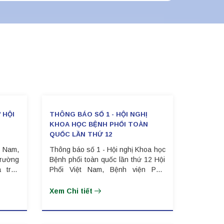
 HỘI
THÔNG BÁO SỐ 1 - HỘI NGHỊ
KHOA HỌC BỆNH PHỔI TOÀN
QUỐC LẦN THỨ 12
t Nam,
Thông báo số 1 - Hội nghị Khoa học
Trường
Bệnh phổi toàn quốc lần thứ 12 Hội
 trân
Phổi Việt Nam, Bệnh viện Phổi
i nghị
Trung ương, Trường Y Dược, Đại
ốc lần
học Phenikaa trân trọng thông báo
Xem Chi tiết
tổ chức Hội nghị Khoa học Bệnh
phổi toàn quốc lần thứ 12 (VILA
2026).