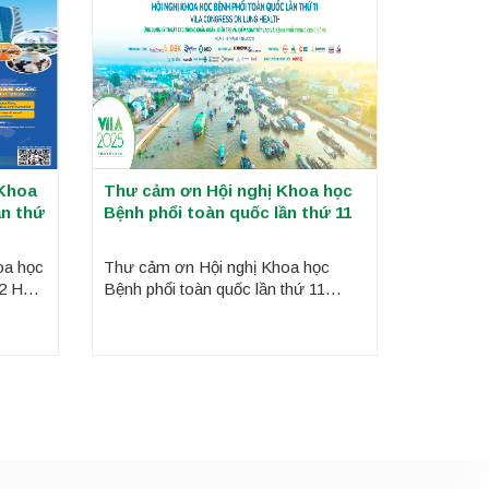
 Khoa
Thư cảm ơn Hội nghị Khoa học
ần thứ
Bệnh phổi toàn quốc lần thứ 11
oa học
Thư cảm ơn Hội nghị Khoa học
2 Hội
Bệnh phổi toàn quốc lần thứ 11
i
Bệnh viện Phổi Trung ương, Hội
 Đại
Phổi Việt Nam, Chương trình chống
 báo
lao Quốc gia trân trọng cảm ơn đến
ệnh
quý Thầy/Cô, quý Đồng nghiệp đã
LA
tham gia với vai trò Chủ tọa
đoàn/Báo cáo viên tại các phiên đào
tạo liên tục, các phiên toàn thể cũng
như các phiên chuyên đề tại Hội
nghị, tổ chức từ ngày 07 -