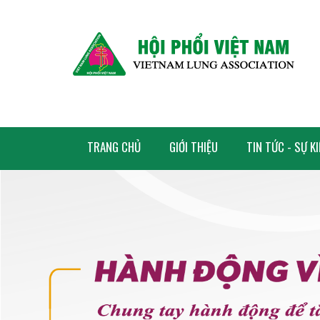
TRANG CHỦ
GIỚI THIỆU
TIN TỨC - SỰ K