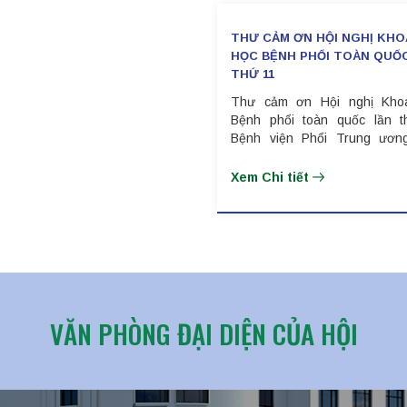
THƯ CẢM ƠN HỘI NGHỊ KHO
HỌC BỆNH PHỔI TOÀN QUỐ
THỨ 11
Thư cảm ơn Hội nghị Kho
Bệnh phổi toàn quốc lần t
Bệnh viện Phổi Trung ương
Phổi Việt Nam, Chương trình
lao Quốc gia trân trọng cảm 
Xem Chi tiết
quý Thầy/Cô, quý Đồng ngh
tham gia với vai trò Ch
đoàn/Báo cáo viên tại các phi
tạo liên tục, các phiên toàn t
như các phiên chuyên đề t
nghị, tổ chức từ ngày
09/11/2025 tại Khách sạn Vạ
Riverside, thành phố Cần Thơ
VĂN PHÒNG ĐẠI DIỆN CỦA HỘI