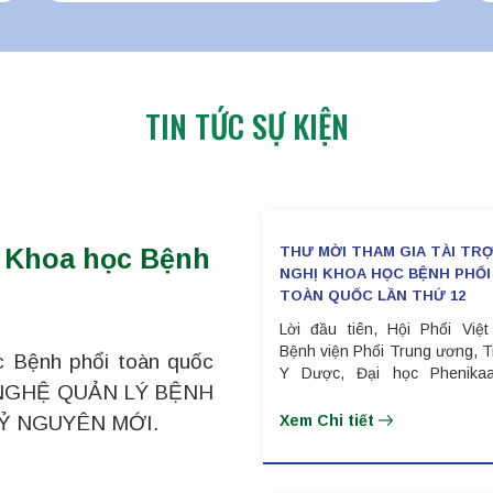
TIN TỨC SỰ KIỆN
ị Khoa học Bệnh
THƯ MỜI THAM GIA TÀI TRỢ
NGHỊ KHOA HỌC BỆNH PHỔI
TOÀN QUỐC LẦN THỨ 12
Lời đầu tiên, Hội Phổi Việ
Bệnh viện Phổi Trung ương, 
c Bệnh phổi toàn quốc
Y Dược, Đại học Phenikaa
G NGHỆ QUẢN LÝ BỆNH
trọng thông báo tổ chức Hộ
Khoa học Bệnh phổi toàn qu
Ỷ NGUYÊN MỚI.
Xem Chi tiết
thứ 12 (VILA 2026),